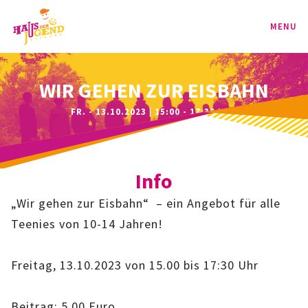
MENU
PROGRAMM
WIR GEHEN ZUR EISBAHN
FR. - 13.10.2023 | 15:00 - 17:30 UHR
KINDER
TEENIE
Info
JUGEND
„Wir gehen zur Eisbahn“ – ein Angebot für alle
BAG
Teenies von 10-14 Jahren!
SPORT-BAG
Freitag, 13.10.2023 von 15.00 bis 17:30 Uhr
BAG-CLASSIC
Beitrag: 5,00 Euro