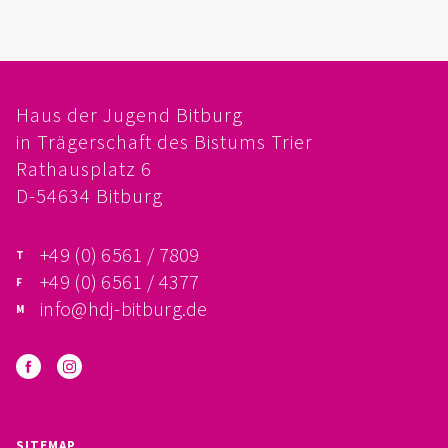
FÖRDERVEREIN
PRAKTIKUM, FSJ
Haus der Jugend Bitburg
KONZEPTION
in Trägerschaft des Bistums Trier
Rathausplatz 6
GALERIE
D-54634 Bitburg
PRÄVENTION
+49 (0) 6561 / 7809
INSTITUTIONELLES SCHUTZKONZEPT
+49 (0) 6561 / 4377
info@hdj-bitburg.de
VERHALTENSKODEX FÜR HAUPTAMTLICHE
VERPFLICHTUNGSERKLÄRUNG UND
SELBSTAUSKUNFT
SITEMAP