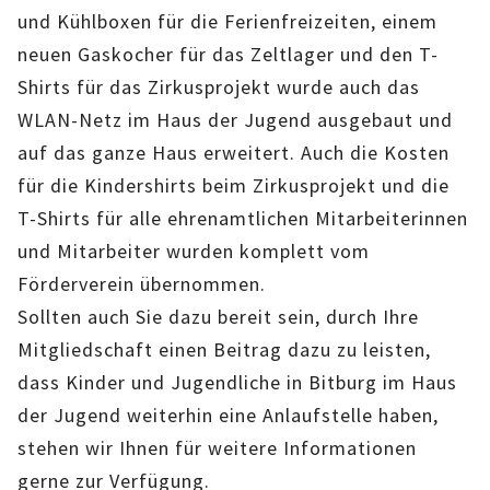
und Kühlboxen für die Ferienfreizeiten, einem
FÖRDERVEREIN
neuen Gaskocher für das Zeltlager und den T-
PRAKTIKUM, FSJ
Shirts für das Zirkusprojekt wurde auch das
WLAN-Netz im Haus der Jugend ausgebaut und
KONZEPTION
auf das ganze Haus erweitert. Auch die Kosten
für die Kindershirts beim Zirkusprojekt und die
GALERIE
T-Shirts für alle ehrenamtlichen Mitarbeiterinnen
PRÄVENTION
und Mitarbeiter wurden komplett vom
Förderverein übernommen.
INSTITUTIONELLES SCHUTZKONZEPT
Sollten auch Sie dazu bereit sein, durch Ihre
Mitgliedschaft einen Beitrag dazu zu leisten,
VERHALTENSKODEX FÜR HAUPTAMTLICHE
dass Kinder und Jugendliche in Bitburg im Haus
VERPFLICHTUNGSERKLÄRUNG UND
der Jugend weiterhin eine Anlaufstelle haben,
stehen wir Ihnen für weitere Informationen
SELBSTAUSKUNFT
gerne zur Verfügung.