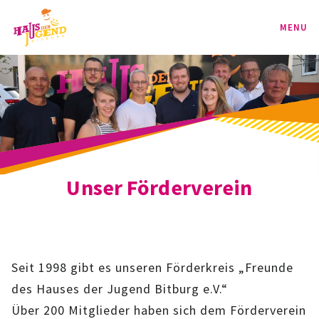
MENU
PROGRAMM
KINDER
TEENIE
Unser Förderverein
JUGEND
BAG
SPORT-BAG
Seit 1998 gibt es unseren Förderkreis „Freunde
des Hauses der Jugend Bitburg e.V.“
BAG-CLASSIC
Über 200 Mitglieder haben sich dem Förderverein