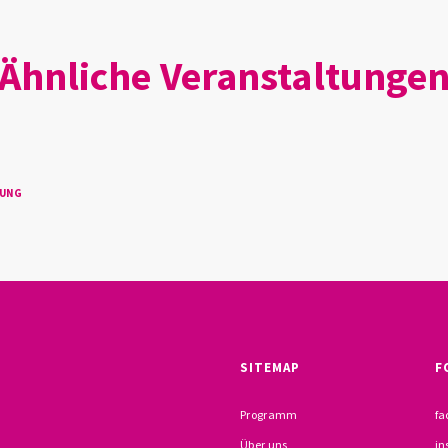
Ähnliche Veranstaltunge
TUNG
SITEMAP
F
Programm
fa
Über uns
in