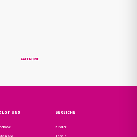
n
KATEGORIE
OLGT UNS
BEREICHE
cebook
Kinder
stagram
Teenie