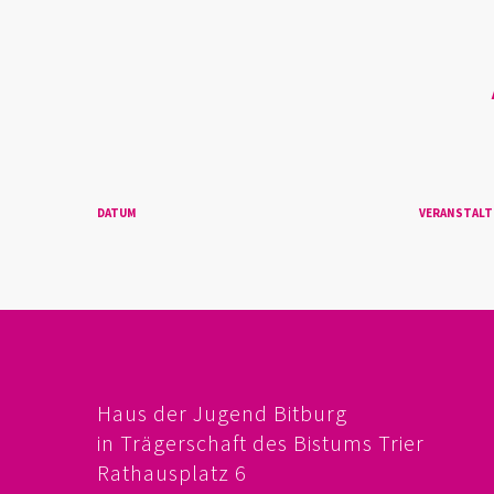
DATUM
VERANSTAL
Haus der Jugend Bitburg
in Trägerschaft des Bistums Trier
Rathausplatz 6