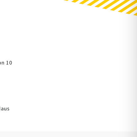
on 10
Haus