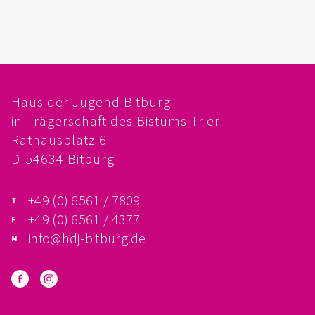
FÖRDERVEREIN
PRAKTIKUM, FSJ
KONZEPTION
Haus der Jugend Bitburg
in Trägerschaft des Bistums Trier
GALERIE
Rathausplatz 6
PRÄVENTION
D-54634 Bitburg
INSTITUTIONELLES SCHUTZKONZEPT
+49 (0) 6561 / 7809
+49 (0) 6561 / 4377
VERHALTENSKODEX FÜR HAUPTAMTLICHE
info@hdj-bitburg.de
VERPFLICHTUNGSERKLÄRUNG UND
SELBSTAUSKUNFT