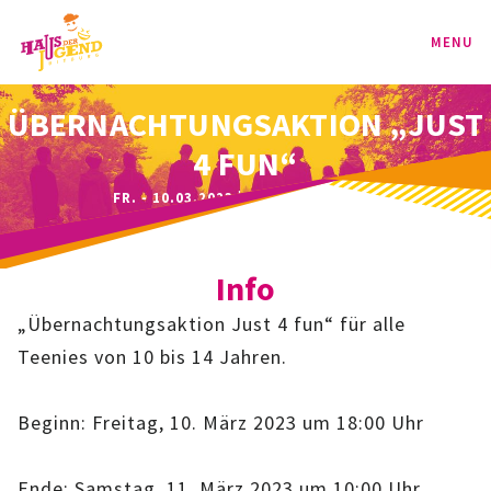
MENU
ÜBERNACHTUNGSAKTION „JUST
PROGRAMM
4 FUN“
KINDER
FR. - 10.03.2023 | 18:00 - 10:00 UHR
TEENIE
Info
JUGEND
„Übernachtungsaktion Just 4 fun“ für alle
BAG
Teenies von 10 bis 14 Jahren.
SPORT-BAG
Beginn: Freitag, 10. März 2023 um 18:00 Uhr
BAG-CLASSIC
Ende: Samstag, 11, März 2023 um 10:00 Uhr