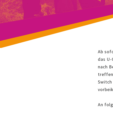
Ab sof
das U-C
nach B
treffen
Switch 
vorbei
An fol