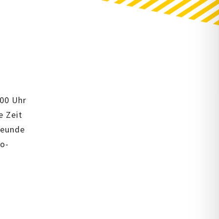
:00 Uhr
e Zeit
reunde
do-