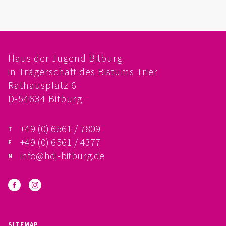
FÖRDERVEREIN
PRAKTIKUM, FSJ
Haus der Jugend Bitburg
KONZEPTION
in Trägerschaft des Bistums Trier
Rathausplatz 6
GALERIE
D-54634 Bitburg
PRÄVENTION
+49 (0) 6561 / 7809
INSTITUTIONELLES SCHUTZKONZEPT
+49 (0) 6561 / 4377
info@hdj-bitburg.de
VERHALTENSKODEX FÜR HAUPTAMTLICHE
VERPFLICHTUNGSERKLÄRUNG UND
SELBSTAUSKUNFT
SITEMAP