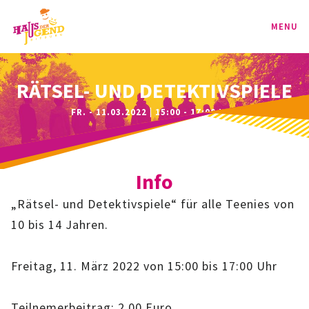
MENU
PROGRAMM
RÄTSEL- UND DETEKTIVSPIELE
FR. - 11.03.2022 | 15:00 - 17:00 UHR
KINDER
TEENIE
Info
JUGEND
„Rätsel- und Detektivspiele“ für alle Teenies von
BAG
10 bis 14 Jahren.
SPORT-BAG
Freitag, 11. März 2022 von 15:00 bis 17:00 Uhr
BAG-CLASSIC
Teilnemerbeitrag: 2,00 Euro