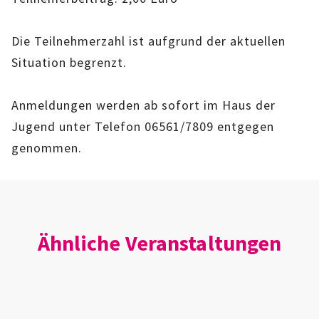
IMAG
Die Teilnehmerzahl ist aufgrund der aktuellen
ROLLENSPIEL-AG
Situation begrenzt.
GANZTAGSSCHULE
Anmeldungen werden ab sofort im Haus der
KURSE
Jugend unter Telefon 06561/7809 entgegen
genommen.
EHRENAMTLICHENARBEIT
FERIENANGEBOTE
ÜBER UNS
Ähnliche Veranstaltungen
EINRICHTUNG
TEAM