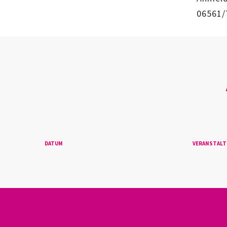
06561/
DATUM
VERANSTAL