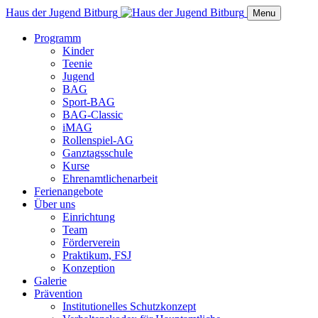
Haus der Jugend Bitburg
Menu
Programm
Kinder
Teenie
Jugend
BAG
Sport-BAG
BAG-Classic
iMAG
Rollenspiel-AG
Ganztagsschule
Kurse
Ehrenamtlichenarbeit
Ferienangebote
Über uns
Einrichtung
Team
Förderverein
Praktikum, FSJ
Konzeption
Galerie
Prävention
Institutionelles Schutzkonzept