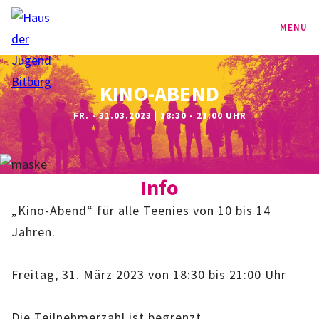
MENU
PROGRAMM
KINO-ABEND
FR. - 31.03.2023 | 18:30 - 21:00 UHR
KINDER
TEENIE
Info
JUGEND
„Kino-Abend“ für alle Teenies von 10 bis 14
BAG
Jahren.
SPORT-BAG
Freitag, 31. März 2023 von 18:30 bis 21:00 Uhr
BAG-CLASSIC
Die Teilnehmerzahl ist begrenzt.