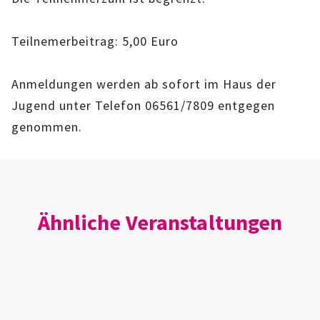
IMAG
Teilnemerbeitrag: 5,00 Euro
ROLLENSPIEL-AG
Anmeldungen werden ab sofort im Haus der
GANZTAGSSCHULE
Jugend unter Telefon 06561/7809 entgegen
KURSE
genommen.
EHRENAMTLICHENARBEIT
FERIENANGEBOTE
Ähnliche Veranstaltungen
ÜBER UNS
EINRICHTUNG
TEAM