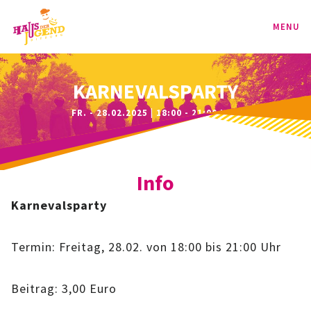
MENU
PROGRAMM
KARNEVALSPARTY
FR. - 28.02.2025 | 18:00 - 21:00 UHR
KINDER
TEENIE
Info
JUGEND
Karnevalsparty
BAG
Termin: Freitag, 28.02. von 18:00 bis 21:00 Uhr
SPORT-BAG
Beitrag: 3,00 Euro
BAG-CLASSIC