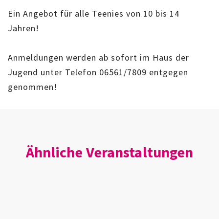
IMAG
Ein Angebot für alle Teenies von 10 bis 14
Jahren!
ROLLENSPIEL-AG
Anmeldungen werden ab sofort im Haus der
GANZTAGSSCHULE
Jugend unter Telefon 06561/7809 entgegen
KURSE
genommen!
EHRENAMTLICHENARBEIT
FERIENANGEBOTE
Ähnliche Veranstaltungen
ÜBER UNS
EINRICHTUNG
TEAM