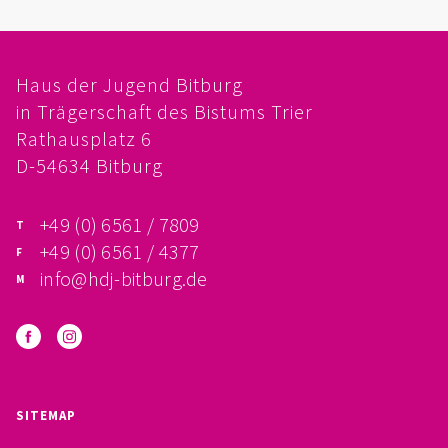
FÖRDERVEREIN
PRAKTIKUM, FSJ
Haus der Jugend Bitburg
in Trägerschaft des Bistums Trier
KONZEPTION
Rathausplatz 6
D-54634 Bitburg
GALERIE
+49 (0) 6561 / 7809
PRÄVENTION
+49 (0) 6561 / 4377
INSTITUTIONELLES SCHUTZKONZEPT
info@hdj-bitburg.de
VERHALTENSKODEX FÜR HAUPTAMTLICHE
VERPFLICHTUNGSERKLÄRUNG UND
SITEMAP
SELBSTAUSKUNFT