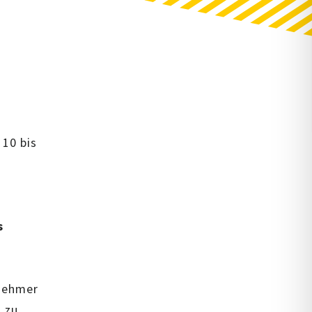
 10 bis
s
lnehmer
n zu