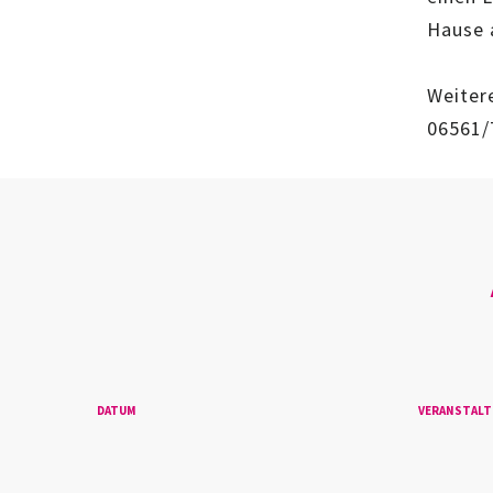
Hause 
Weiter
06561/
DATUM
VERANSTAL