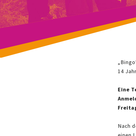
„Bingo“
14 Jah
Eine T
Anmeld
Freita
Nach d
einen 