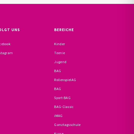
OLGT UNS
BEREICHE
cebook
Kinder
stagram
Teenie
Jugend
BAG
RollenspielAG
BAG
Sport-BAG
BAG-Classic
iMAG
Ganztagsschule
Kurse