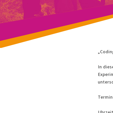
„Codin
In die
Experim
unters
Termi
Uhrzei