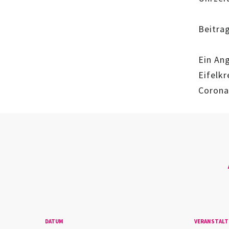
Beitra
Ein An
Eifelk
Corona
DATUM
VERANSTAL