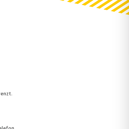
renzt.
elefon