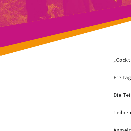
„Cockta
Freita
Die Tei
Teilne
Anmeld