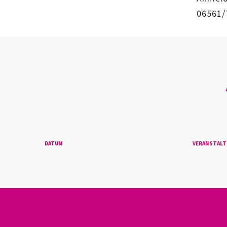
06561/
DATUM
VERANSTAL