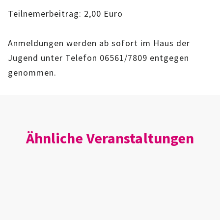
IMAG
Teilnemerbeitrag: 2,00 Euro
ROLLENSPIEL-AG
Anmeldungen werden ab sofort im Haus der
Jugend unter Telefon 06561/7809 entgegen
GANZTAGSSCHULE
genommen.
KURSE
EHRENAMTLICHENARBEIT
FERIENANGEBOTE
Ähnliche Veranstaltungen
ÜBER UNS
EINRICHTUNG
TEAM