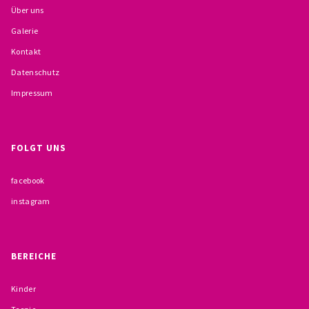
Über uns
BESCHWERDEMÖGLICHKEITEN
Galerie
PRÄVENTION IM BISTUM TRIER
Kontakt
Datenschutz
KONTAKT
Impressum
FOLGT UNS
facebook
instagram
BEREICHE
Kinder