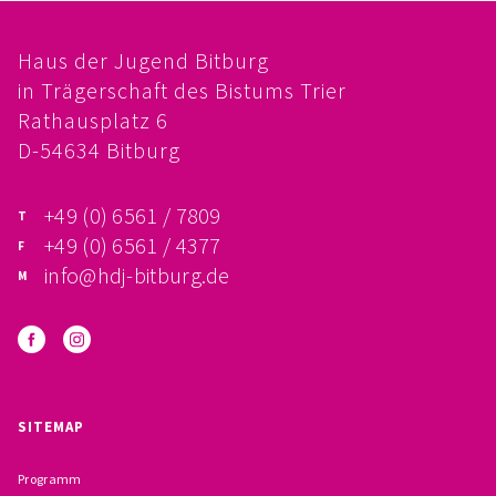
FÖRDERVEREIN
Haus der Jugend Bitburg
PRAKTIKUM, FSJ
in Trägerschaft des Bistums Trier
Rathausplatz 6
KONZEPTION
D-54634 Bitburg
GALERIE
+49 (0) 6561 / 7809
+49 (0) 6561 / 4377
PRÄVENTION
info@hdj-bitburg.de
INSTITUTIONELLES SCHUTZKONZEPT
VERHALTENSKODEX FÜR HAUPTAMTLICHE
VERPFLICHTUNGSERKLÄRUNG UND
SITEMAP
SELBSTAUSKUNFT
Programm