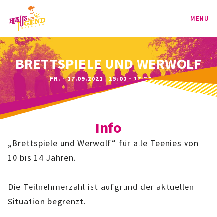
MENU
PROGRAMM
BRETTSPIELE UND WERWOLF
FR. - 17.09.2021 | 15:00 - 17:30 UHR
KINDER
TEENIE
Info
JUGEND
„Brettspiele und Werwolf“ für alle Teenies von
BAG
10 bis 14 Jahren.
SPORT-BAG
Die Teilnehmerzahl ist aufgrund der aktuellen
Situation begrenzt.
BAG-CLASSIC