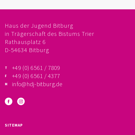
FÖRDERVEREIN
PRAKTIKUM, FSJ
Haus der Jugend Bitburg
in Trägerschaft des Bistums Trier
KONZEPTION
Rathausplatz 6
D-54634 Bitburg
GALERIE
+49 (0) 6561 / 7809
PRÄVENTION
+49 (0) 6561 / 4377
INSTITUTIONELLES SCHUTZKONZEPT
info@hdj-bitburg.de
VERHALTENSKODEX FÜR HAUPTAMTLICHE
VERPFLICHTUNGSERKLÄRUNG UND
SITEMAP
SELBSTAUSKUNFT