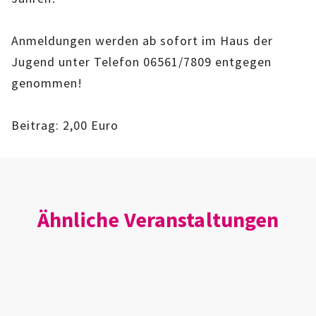
IMAG
Anmeldungen werden ab sofort im Haus der
ROLLENSPIEL-AG
Jugend unter Telefon 06561/7809 entgegen
genommen!
GANZTAGSSCHULE
KURSE
Beitrag: 2,00 Euro
EHRENAMTLICHENARBEIT
FERIENANGEBOTE
Ähnliche Veranstaltungen
ÜBER UNS
EINRICHTUNG
TEAM