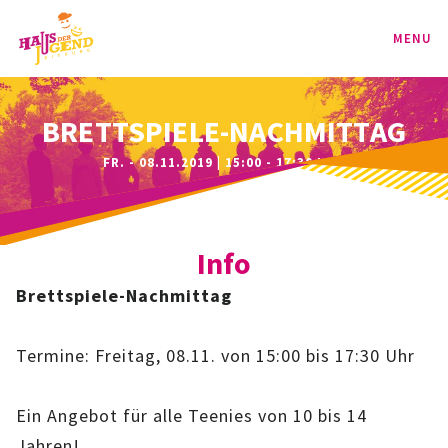
MENU
PROGRAMM
BRETTSPIELE-NACHMITTAG
FR. - 08.11.2019 | 15:00 - 17:30 UHR
KINDER
TEENIE
Info
JUGEND
Brettspiele-Nachmittag
BAG
Termine: Freitag, 08.11. von 15:00 bis 17:30 Uhr
SPORT-BAG
Ein Angebot für alle Teenies von 10 bis 14
BAG-CLASSIC
Jahren!