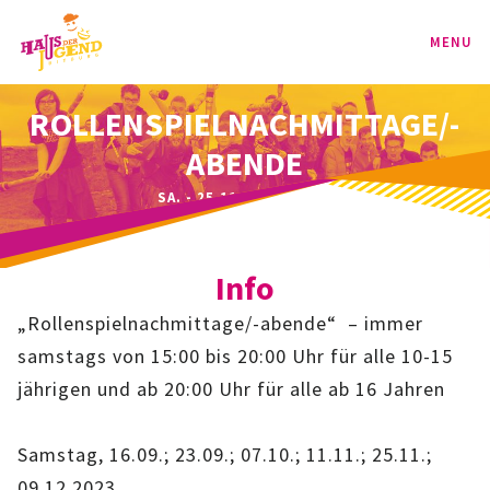
MENU
ROLLENSPIELNACHMITTAGE/-
PROGRAMM
ABENDE
KINDER
SA. - 25.11.2023 | - UHR
TEENIE
Info
JUGEND
„Rollenspielnachmittage/-abende“ – immer
BAG
samstags von 15:00 bis 20:00 Uhr für alle 10-15
jährigen und ab 20:00 Uhr für alle ab 16 Jahren
SPORT-BAG
Samstag, 16.09.; 23.09.; 07.10.; 11.11.; 25.11.;
BAG-CLASSIC
09,12.2023