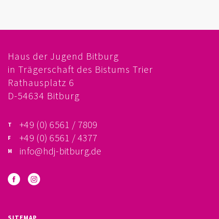
FÖRDERVEREIN
PRAKTIKUM, FSJ
Haus der Jugend Bitburg
KONZEPTION
in Trägerschaft des Bistums Trier
Rathausplatz 6
GALERIE
D-54634 Bitburg
PRÄVENTION
+49 (0) 6561 / 7809
INSTITUTIONELLES SCHUTZKONZEPT
+49 (0) 6561 / 4377
info@hdj-bitburg.de
VERHALTENSKODEX FÜR HAUPTAMTLICHE
VERPFLICHTUNGSERKLÄRUNG UND
SELBSTAUSKUNFT
SITEMAP