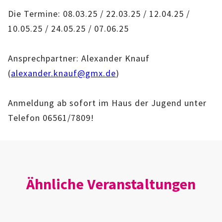
IMAG
Die Termine: 08.03.25 / 22.03.25 / 12.04.25 /
10.05.25 / 24.05.25 / 07.06.25
ROLLENSPIEL-AG
Ansprechpartner: Alexander Knauf
GANZTAGSSCHULE
(
alexander.knauf@gmx.de
)
KURSE
Anmeldung ab sofort im Haus der Jugend unter
EHRENAMTLICHENARBEIT
Telefon 06561/7809!
FERIENANGEBOTE
ÜBER UNS
Ähnliche Veranstaltungen
EINRICHTUNG
TEAM