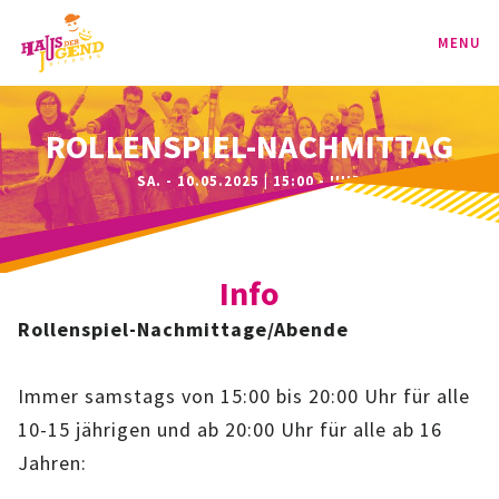
MENU
PROGRAMM
ROLLENSPIEL-NACHMITTAG
SA. - 10.05.2025 | 15:00 - UHR
KINDER
TEENIE
Info
JUGEND
Rollenspiel-Nachmittage/Abende
BAG
Immer samstags von 15:00 bis 20:00 Uhr für alle
SPORT-BAG
10-15 jährigen und ab 20:00 Uhr für alle ab 16
Jahren:
BAG-CLASSIC