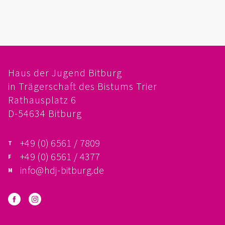
FÖRDERVEREIN
PRAKTIKUM, FSJ
KONZEPTION
Haus der Jugend Bitburg
in Trägerschaft des Bistums Trier
GALERIE
Rathausplatz 6
PRÄVENTION
D-54634 Bitburg
INSTITUTIONELLES SCHUTZKONZEPT
+49 (0) 6561 / 7809
+49 (0) 6561 / 4377
VERHALTENSKODEX FÜR HAUPTAMTLICHE
info@hdj-bitburg.de
VERPFLICHTUNGSERKLÄRUNG UND
SELBSTAUSKUNFT