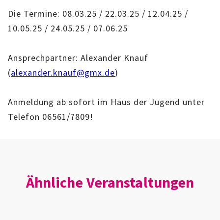
IMAG
Die Termine: 08.03.25 / 22.03.25 / 12.04.25 /
10.05.25 / 24.05.25 / 07.06.25
ROLLENSPIEL-AG
Ansprechpartner: Alexander Knauf
GANZTAGSSCHULE
(
alexander.knauf@gmx.de
)
KURSE
Anmeldung ab sofort im Haus der Jugend unter
EHRENAMTLICHENARBEIT
Telefon 06561/7809!
FERIENANGEBOTE
ÜBER UNS
Ähnliche Veranstaltungen
EINRICHTUNG
TEAM