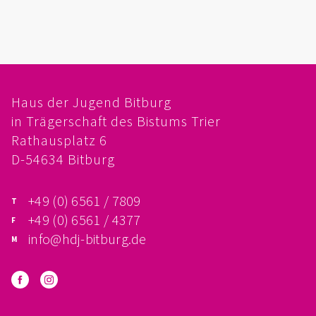
FÖRDERVEREIN
PRAKTIKUM, FSJ
KONZEPTION
Haus der Jugend Bitburg
in Trägerschaft des Bistums Trier
GALERIE
Rathausplatz 6
PRÄVENTION
D-54634 Bitburg
INSTITUTIONELLES SCHUTZKONZEPT
+49 (0) 6561 / 7809
+49 (0) 6561 / 4377
VERHALTENSKODEX FÜR HAUPTAMTLICHE
info@hdj-bitburg.de
VERPFLICHTUNGSERKLÄRUNG UND
SELBSTAUSKUNFT