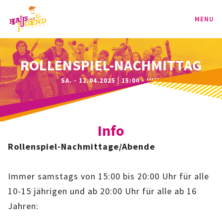
MENU
PROGRAMM
ROLLENSPIEL-NACHMITTAG
SA. - 12.04.2025 | 15:00 - UHR
KINDER
TEENIE
Info
JUGEND
Rollenspiel-Nachmittage/Abende
BAG
Immer samstags von 15:00 bis 20:00 Uhr für alle
SPORT-BAG
10-15 jährigen und ab 20:00 Uhr für alle ab 16
Jahren:
BAG-CLASSIC