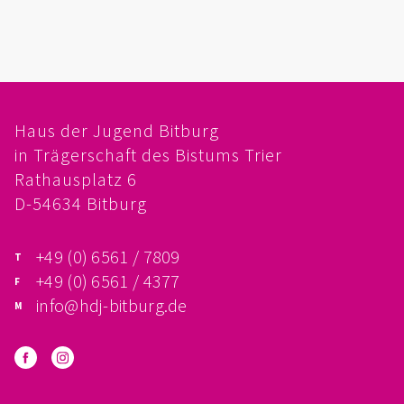
FÖRDERVEREIN
PRAKTIKUM, FSJ
KONZEPTION
Haus der Jugend Bitburg
in Trägerschaft des Bistums Trier
GALERIE
Rathausplatz 6
PRÄVENTION
D-54634 Bitburg
INSTITUTIONELLES SCHUTZKONZEPT
+49 (0) 6561 / 7809
+49 (0) 6561 / 4377
VERHALTENSKODEX FÜR HAUPTAMTLICHE
info@hdj-bitburg.de
VERPFLICHTUNGSERKLÄRUNG UND
SELBSTAUSKUNFT