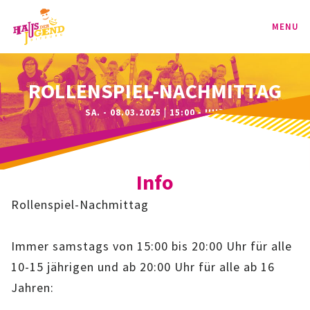
MENU
PROGRAMM
ROLLENSPIEL-NACHMITTAG
SA. - 08.03.2025 | 15:00 - UHR
KINDER
TEENIE
Info
JUGEND
Rollenspiel-Nachmittag
BAG
Immer samstags von 15:00 bis 20:00 Uhr für alle
SPORT-BAG
10-15 jährigen und ab 20:00 Uhr für alle ab 16
Jahren:
BAG-CLASSIC