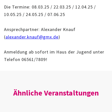
IMAG
Die Termine: 08.03.25 / 22.03.25 / 12.04.25 /
10.05.25 / 24.05.25 / 07.06.25
ROLLENSPIEL-AG
Ansprechpartner: Alexander Knauf
GANZTAGSSCHULE
(
alexander.knauf@gmx.de
)
KURSE
Anmeldung ab sofort im Haus der Jugend unter
EHRENAMTLICHENARBEIT
Telefon 06561/7809!
FERIENANGEBOTE
ÜBER UNS
Ähnliche Veranstaltungen
EINRICHTUNG
TEAM