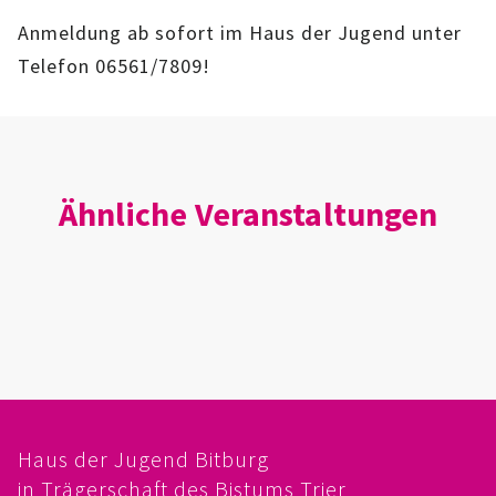
FÖRDERVEREIN
Anmeldung ab sofort im Haus der Jugend unter
Telefon 06561/7809!
PRAKTIKUM, FSJ
KONZEPTION
GALERIE
Ähnliche Veranstaltungen
PRÄVENTION
INSTITUTIONELLES SCHUTZKONZEPT
VERHALTENSKODEX FÜR HAUPTAMTLICHE
VERPFLICHTUNGSERKLÄRUNG UND
Haus der Jugend Bitburg
SELBSTAUSKUNFT
in Trägerschaft des Bistums Trier