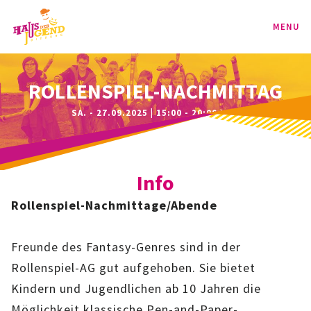
MENU
PROGRAMM
ROLLENSPIEL-NACHMITTAG
SA. - 27.09.2025 | 15:00 - 20:00 UHR
KINDER
TEENIE
Info
JUGEND
Rollenspiel-Nachmittage/Abende
BAG
Freunde des Fantasy-Genres sind in der
SPORT-BAG
Rollenspiel-AG gut aufgehoben. Sie bietet
Kindern und Jugendlichen ab 10 Jahren die
BAG-CLASSIC
Möglichkeit klassische Pen-and-Paper-