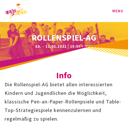
MENU
PROGRAMM
ROLLENSPIEL-AG
SA. - 12.02.2022 | 15:00 - UHR
KINDER
TEENIE
Info
JUGEND
Die Rollenspiel-AG bietet allen interessierten
BAG
Kindern und Jugendlichen die Möglichkeit,
klassische Pen-an-Paper-Rollenpsiele und Table-
SPORT-BAG
Top-Strategiespiele kennenzulernen und
regelmäßig zu spielen.
BAG-CLASSIC