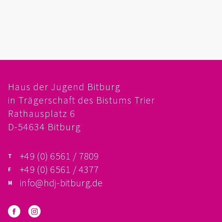
FÖRDERVEREIN
PRAKTIKUM, FSJ
KONZEPTION
Haus der Jugend Bitburg
GALERIE
in Trägerschaft des Bistums Trier
PRÄVENTION
Rathausplatz 6
D-54634 Bitburg
INSTITUTIONELLES SCHUTZKONZEPT
+49 (0) 6561 / 7809
VERHALTENSKODEX FÜR HAUPTAMTLICHE
+49 (0) 6561 / 4377
info@hdj-bitburg.de
VERPFLICHTUNGSERKLÄRUNG UND
SELBSTAUSKUNFT