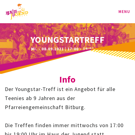
MENU
PROGRAMM
YOUNGSTARTREFF
MI. - 08.09.2021 | 17:00 - 19:00 UHR
KINDER
TEENIE
Info
JUGEND
Der Youngstar-Treff ist ein Angebot für alle
BAG
Teenies ab 9 Jahren aus der
Pfarreiengemeinschaft Bitburg.
SPORT-BAG
Die Treffen finden immer mittwochs von 17:00
BAG-CLASSIC
bis 19:00 Uhr im Haus der Jugend statt.