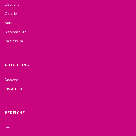
Über uns
BESCHWERDEMÖGLICHKEITEN
Galerie
PRÄVENTION IM BISTUM TRIER
Kontakt
Datenschutz
KONTAKT
Impressum
FOLGT UNS
facebook
instagram
BEREICHE
Kinder