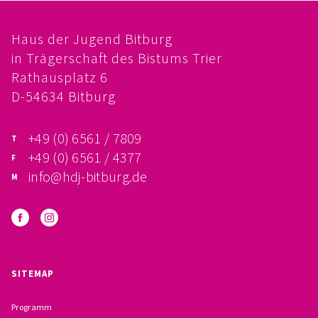
FÖRDERVEREIN
Haus der Jugend Bitburg
PRAKTIKUM, FSJ
in Trägerschaft des Bistums Trier
Rathausplatz 6
KONZEPTION
D-54634 Bitburg
GALERIE
+49 (0) 6561 / 7809
+49 (0) 6561 / 4377
PRÄVENTION
info@hdj-bitburg.de
INSTITUTIONELLES SCHUTZKONZEPT
VERHALTENSKODEX FÜR HAUPTAMTLICHE
VERPFLICHTUNGSERKLÄRUNG UND
SITEMAP
SELBSTAUSKUNFT
Programm