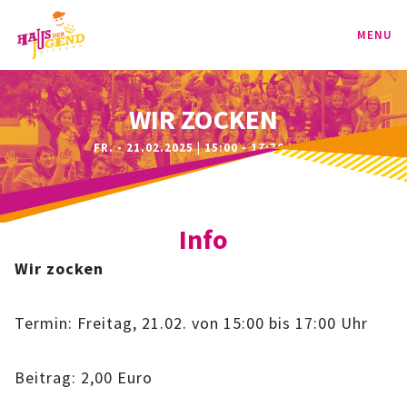
MENU
PROGRAMM
WIR ZOCKEN
FR. - 21.02.2025 | 15:00 - 17:30 UHR
KINDER
TEENIE
Info
JUGEND
Wir zocken
BAG
Termin: Freitag, 21.02. von 15:00 bis 17:00 Uhr
SPORT-BAG
Beitrag: 2,00 Euro
BAG-CLASSIC