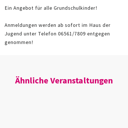
IMAG
Ein Angebot für alle Grundschulkinder!
ROLLENSPIEL-AG
Anmeldungen werden ab sofort im Haus der
Jugend unter Telefon 06561/7809 entgegen
GANZTAGSSCHULE
genommen!
KURSE
EHRENAMTLICHENARBEIT
FERIENANGEBOTE
Ähnliche Veranstaltungen
ÜBER UNS
EINRICHTUNG
TEAM