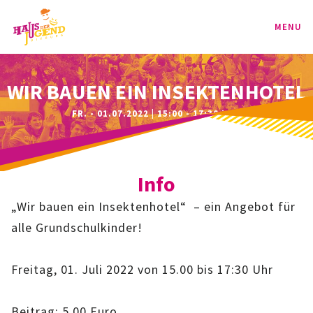
MENU
PROGRAMM
WIR BAUEN EIN INSEKTENHOTEL
FR. - 01.07.2022 | 15:00 - 17:30 UHR
KINDER
TEENIE
Info
JUGEND
„Wir bauen ein Insektenhotel“ – ein Angebot für
BAG
alle Grundschulkinder!
SPORT-BAG
Freitag, 01. Juli 2022 von 15.00 bis 17:30 Uhr
BAG-CLASSIC
Beitrag: 5,00 Euro