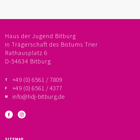
FÖRDERVEREIN
PRAKTIKUM, FSJ
Haus der Jugend Bitburg
KONZEPTION
in Trägerschaft des Bistums Trier
Rathausplatz 6
GALERIE
D-54634 Bitburg
PRÄVENTION
+49 (0) 6561 / 7809
INSTITUTIONELLES SCHUTZKONZEPT
+49 (0) 6561 / 4377
info@hdj-bitburg.de
VERHALTENSKODEX FÜR HAUPTAMTLICHE
VERPFLICHTUNGSERKLÄRUNG UND
SELBSTAUSKUNFT
SITEMAP