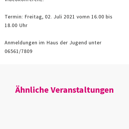
IMAG
Termin: Freitag, 02. Juli 2021 vomn 16.00 bis
ROLLENSPIEL-AG
18.00 Uhr
GANZTAGSSCHULE
Anmeldungen im Haus der Jugend unter
KURSE
06561/7809
EHRENAMTLICHENARBEIT
FERIENANGEBOTE
Ähnliche Veranstaltungen
ÜBER UNS
EINRICHTUNG
TEAM