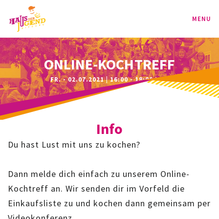
MENU
PROGRAMM
ONLINE-KOCHTREFF
FR. - 02.07.2021 | 16:00 - 18:00 UHR
KINDER
TEENIE
Info
JUGEND
Du hast Lust mit uns zu kochen?
BAG
Dann melde dich einfach zu unserem Online-
SPORT-BAG
Kochtreff an. Wir senden dir im Vorfeld die
Einkaufsliste zu und kochen dann gemeinsam per
BAG-CLASSIC
Videokonferenz.