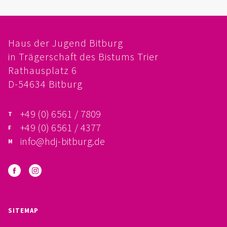
FÖRDERVEREIN
PRAKTIKUM, FSJ
Haus der Jugend Bitburg
in Trägerschaft des Bistums Trier
KONZEPTION
Rathausplatz 6
D-54634 Bitburg
GALERIE
+49 (0) 6561 / 7809
PRÄVENTION
+49 (0) 6561 / 4377
INSTITUTIONELLES SCHUTZKONZEPT
info@hdj-bitburg.de
VERHALTENSKODEX FÜR HAUPTAMTLICHE
VERPFLICHTUNGSERKLÄRUNG UND
SITEMAP
SELBSTAUSKUNFT