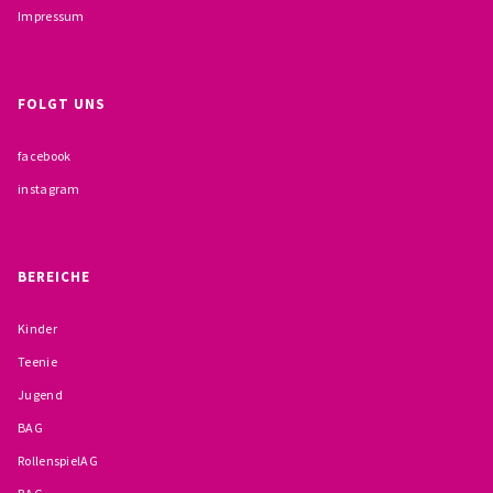
Impressum
BESCHWERDEMÖGLICHKEITEN
PRÄVENTION IM BISTUM TRIER
FOLGT UNS
KONTAKT
facebook
instagram
BEREICHE
Kinder
Teenie
Jugend
BAG
RollenspielAG