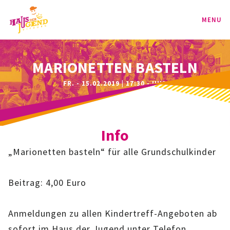
MENU
PROGRAMM
MARIONETTEN BASTELN
FR. - 15.02.2019 | 17:30 - UHR
KINDER
TEENIE
Info
JUGEND
„Marionetten basteln“ für alle Grundschulkinder
BAG
Beitrag: 4,00 Euro
SPORT-BAG
Anmeldungen zu allen Kindertreff-Angeboten ab
BAG-CLASSIC
sofort im Haus der Jugend unter Telefon