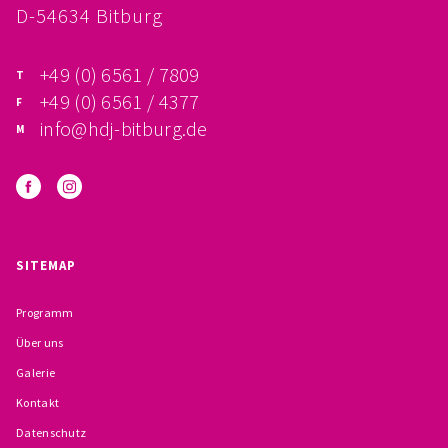
D-54634 Bitburg
FÖRDERVEREIN
+49 (0) 6561 / 7809
PRAKTIKUM, FSJ
+49 (0) 6561 / 4377
KONZEPTION
info@hdj-bitburg.de
GALERIE
PRÄVENTION
SITEMAP
INSTITUTIONELLES SCHUTZKONZEPT
Programm
VERHALTENSKODEX FÜR HAUPTAMTLICHE
Über uns
VERPFLICHTUNGSERKLÄRUNG UND
Galerie
Kontakt
SELBSTAUSKUNFT
Datenschutz