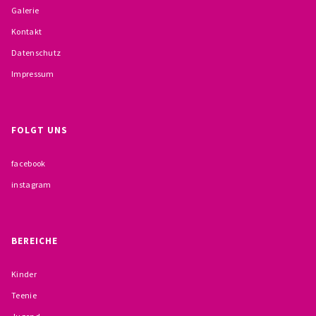
Galerie
BESCHWERDEMÖGLICHKEITEN
Kontakt
PRÄVENTION IM BISTUM TRIER
Datenschutz
Impressum
KONTAKT
FOLGT UNS
facebook
instagram
BEREICHE
Kinder
Teenie