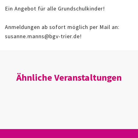
IMAG
Ein Angebot für alle Grundschulkinder!
ROLLENSPIEL-AG
Anmeldungen ab sofort möglich per Mail an:
susanne.manns@bgv-trier.de!
GANZTAGSSCHULE
KURSE
EHRENAMTLICHENARBEIT
Ähnliche Veranstaltungen
FERIENANGEBOTE
ÜBER UNS
EINRICHTUNG
TEAM