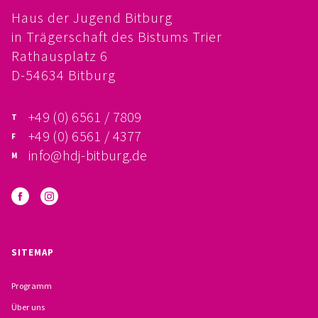
Haus der Jugend Bitburg
FÖRDERVEREIN
in Trägerschaft des Bistums Trier
PRAKTIKUM, FSJ
Rathausplatz 6
D-54634 Bitburg
KONZEPTION
+49 (0) 6561 / 7809
GALERIE
+49 (0) 6561 / 4377
info@hdj-bitburg.de
PRÄVENTION
INSTITUTIONELLES SCHUTZKONZEPT
VERHALTENSKODEX FÜR HAUPTAMTLICHE
SITEMAP
VERPFLICHTUNGSERKLÄRUNG UND
Programm
SELBSTAUSKUNFT
Über uns