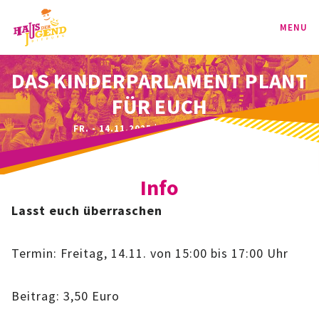
MENU
DAS KINDERPARLAMENT PLANT
PROGRAMM
FÜR EUCH
KINDER
FR. - 14.11.2025 | 15:00 - 17:00 UHR
TEENIE
Info
JUGEND
Lasst euch überraschen
BAG
Termin: Freitag, 14.11. von 15:00 bis 17:00 Uhr
SPORT-BAG
Beitrag: 3,50 Euro
BAG-CLASSIC