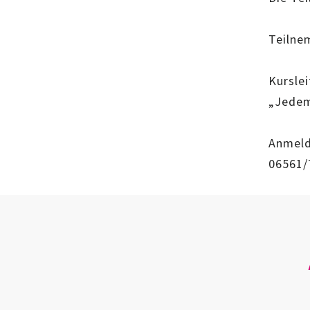
Teilnem
Kursle
„Jedem
Anmeld
06561/