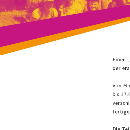
Einen 
der er
Von Mon
bis 17
versch
fertig
Die Tei