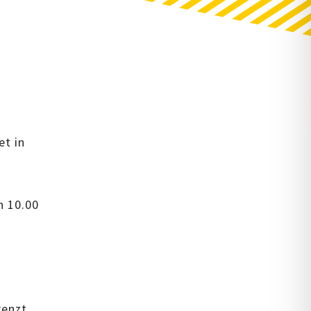
et in
n 10.00
renzt.