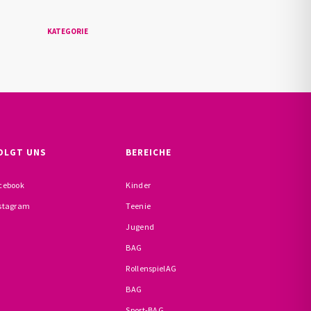
KATEGORIE
OLGT UNS
BEREICHE
cebook
Kinder
stagram
Teenie
Jugend
BAG
RollenspielAG
BAG
Sport-BAG