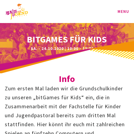
MENU
PROGRAMM
BITGAMES FÜR KIDS
SA. - 24.10.2020 | 10:00 - 13:00 UHR
KINDER
TEENIE
Info
JUGEND
Zum ersten Mal laden wir die Grundschulkinder
BAG
zu unseren „bitGames für Kids“ ein, die in
Zusammenarbeit mit der Fachstelle für Kinder
SPORT-BAG
und Jugendpastoral bereits zum dritten Mal
stattfinden. Hier könnt ihr euch mit zahlreichen
BAG-CLASSIC
Spielen an fünfzehn Computern und