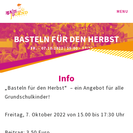
MENU
PROGRAMM
BASTELN FÜR DEN HERBST
FR. - 07.10.2022 | 15:00 - 17:30 UHR
KINDER
TEENIE
Info
JUGEND
„Basteln für den Herbst“ – ein Angebot für alle
BAG
Grundschulkinder!
SPORT-BAG
Freitag, 7. Oktober 2022 von 15.00 bis 17:30 Uhr
BAG-CLASSIC
Beitrag: 3,50 Euro