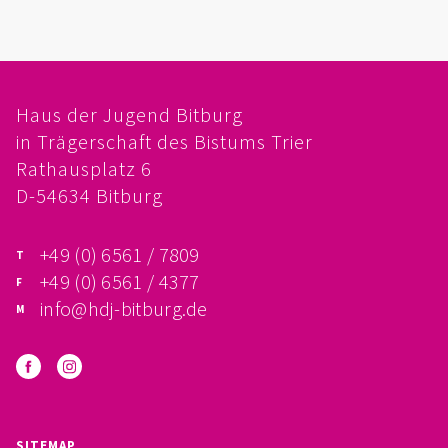
FÖRDERVEREIN
PRAKTIKUM, FSJ
Haus der Jugend Bitburg
KONZEPTION
in Trägerschaft des Bistums Trier
Rathausplatz 6
GALERIE
D-54634 Bitburg
PRÄVENTION
+49 (0) 6561 / 7809
INSTITUTIONELLES SCHUTZKONZEPT
+49 (0) 6561 / 4377
info@hdj-bitburg.de
VERHALTENSKODEX FÜR HAUPTAMTLICHE
VERPFLICHTUNGSERKLÄRUNG UND
SELBSTAUSKUNFT
SITEMAP