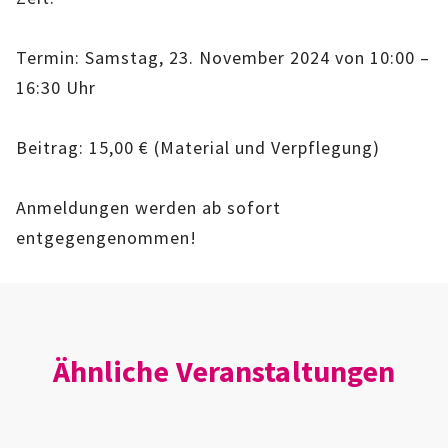
IMAG
Termin: Samstag, 23. November 2024 von 10:00 –
ROLLENSPIEL-AG
16:30 Uhr
GANZTAGSSCHULE
Beitrag: 15,00 € (Material und Verpflegung)
KURSE
Anmeldungen werden ab sofort
EHRENAMTLICHENARBEIT
entgegengenommen!
FERIENANGEBOTE
ÜBER UNS
Ähnliche Veranstaltungen
EINRICHTUNG
TEAM