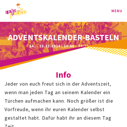
MENU
PROGRAMM
ADVENTSKALENDER-BASTELN
SA. - 23.11.2024 | 10:00 - 16:30 UHR
KINDER
TEENIE
Info
JUGEND
Jeder von euch freut sich in der Adventszeit,
BAG
wenn man jeden Tag an seinem Kalender ein
Türchen aufmachen kann. Noch größer ist die
SPORT-BAG
Vorfreude, wenn ihr euren Kalender selbst
gestaltet habt. Dafür habt ihr an diesem Tag
BAG-CLASSIC
Zeit.