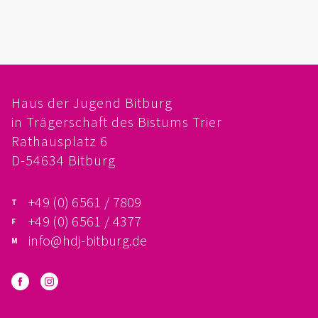
FÖRDERVEREIN
PRAKTIKUM, FSJ
KONZEPTION
Haus der Jugend Bitburg
in Trägerschaft des Bistums Trier
GALERIE
Rathausplatz 6
PRÄVENTION
D-54634 Bitburg
INSTITUTIONELLES SCHUTZKONZEPT
+49 (0) 6561 / 7809
+49 (0) 6561 / 4377
VERHALTENSKODEX FÜR HAUPTAMTLICHE
info@hdj-bitburg.de
VERPFLICHTUNGSERKLÄRUNG UND
SELBSTAUSKUNFT