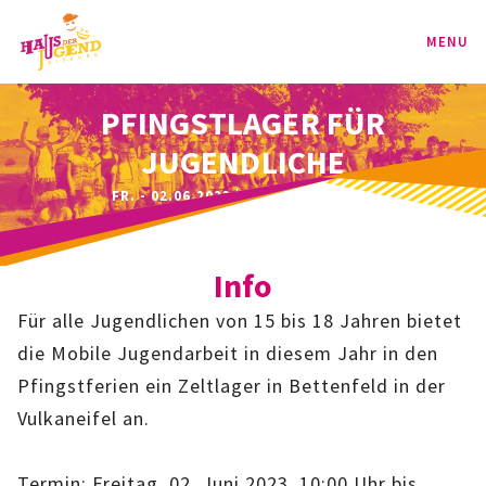
MENU
PFINGSTLAGER FÜR
PROGRAMM
JUGENDLICHE
KINDER
FR. - 02.06.2023 | 10:00 - 10:00 UHR
TEENIE
Info
JUGEND
Für alle Jugendlichen von 15 bis 18 Jahren bietet
BAG
die Mobile Jugendarbeit in diesem Jahr in den
Pfingstferien ein Zeltlager in Bettenfeld in der
SPORT-BAG
Vulkaneifel an.
BAG-CLASSIC
Termin: Freitag, 02. Juni 2023, 10:00 Uhr bis