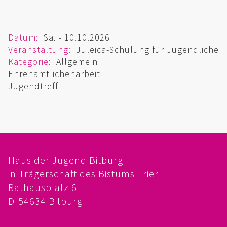
FÖRDERVEREIN
Datum:
Sa. - 10.10.2026
PRAKTIKUM, FSJ
Veranstaltung:
Juleica-Schulung für Jugendliche
Kategorie:
Allgemein
KONZEPTION
Ehrenamtlichenarbeit
Jugendtreff
GALERIE
PRÄVENTION
INSTITUTIONELLES SCHUTZKONZEPT
Haus der Jugend Bitburg
VERHALTENSKODEX FÜR HAUPTAMTLICHE
in Trägerschaft des Bistums Trier
Rathausplatz 6
VERPFLICHTUNGSERKLÄRUNG UND
D-54634 Bitburg
SELBSTAUSKUNFT