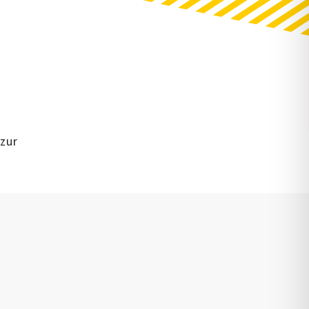
 zur
n