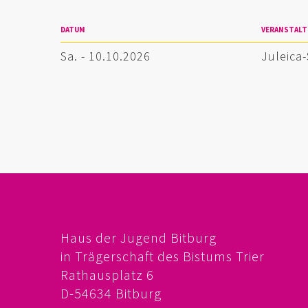
DATUM
VERANSTAL
Sa. - 10.10.2026
Juleica
Haus der Jugend Bitburg
in Trägerschaft des Bistums Trier
Rathausplatz 6
D-54634 Bitburg