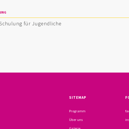
TUNG
-Schulung für Jugendliche
SITEMAP
F
Programm
fa
Über uns
in
Galerie