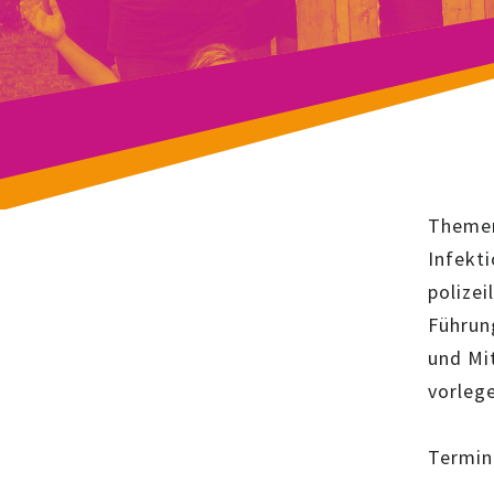
Themen
Infekt
polizei
Führun
und Mit
vorleg
Termin