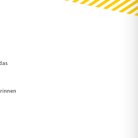
das
erinnen
t