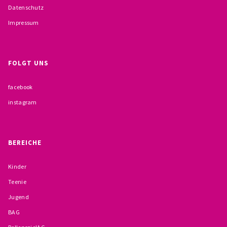
Datenschutz
BESCHWERDEMÖGLICHKEITEN
Impressum
PRÄVENTION IM BISTUM TRIER
KONTAKT
FOLGT UNS
facebook
instagram
BEREICHE
Kinder
Teenie
Jugend
BAG