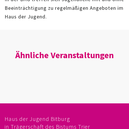
IMAG
Beeinträchtigung zu regelmäßigen Angeboten im
Haus der Jugend.
ROLLENSPIEL-AG
GANZTAGSSCHULE
KURSE
Ähnliche Veranstaltungen
EHRENAMTLICHENARBEIT
FERIENANGEBOTE
ÜBER UNS
EINRICHTUNG
Haus der Jugend Bitburg
TEAM
in Trägerschaft des Bistums Trier