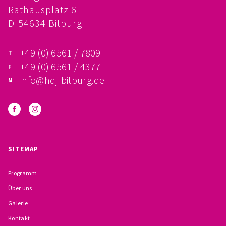
Rathausplatz 6
FÖRDERVEREIN
D-54634 Bitburg
PRAKTIKUM, FSJ
+49 (0) 6561 / 7809
KONZEPTION
+49 (0) 6561 / 4377
info@hdj-bitburg.de
GALERIE
PRÄVENTION
INSTITUTIONELLES SCHUTZKONZEPT
SITEMAP
VERHALTENSKODEX FÜR HAUPTAMTLICHE
Programm
VERPFLICHTUNGSERKLÄRUNG UND
Über uns
Galerie
SELBSTAUSKUNFT
Kontakt