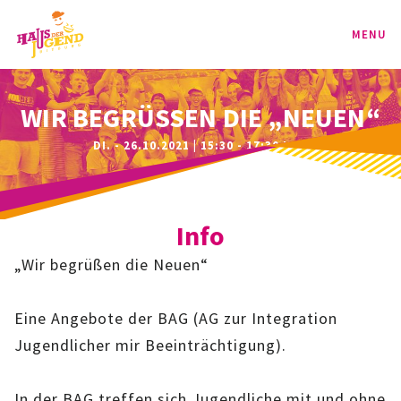
MENU
PROGRAMM
WIR BEGRÜSSEN DIE „NEUEN“
DI. - 26.10.2021 | 15:30 - 17:30 UHR
KINDER
TEENIE
Info
JUGEND
„Wir begrüßen die Neuen“
BAG
Eine Angebote der BAG (AG zur Integration
SPORT-BAG
Jugendlicher mir Beeinträchtigung).
BAG-CLASSIC
In der BAG treffen sich Jugendliche mit und ohne