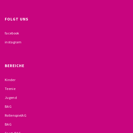
BESCHWERDEMÖGLICHKEITEN
FOLGT UNS
PRÄVENTION IM BISTUM TRIER
facebook
KONTAKT
instagram
BEREICHE
Kinder
Teenie
Jugend
BAG
RollenspielAG
BAG