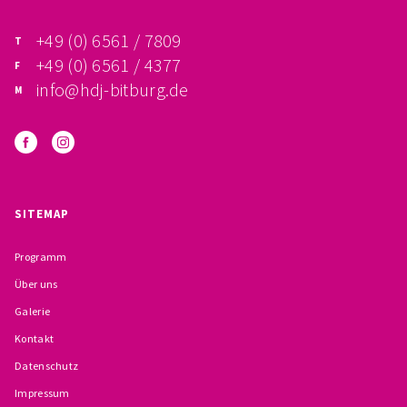
FÖRDERVEREIN
+49 (0) 6561 / 7809
+49 (0) 6561 / 4377
PRAKTIKUM, FSJ
info@hdj-bitburg.de
KONZEPTION
GALERIE
PRÄVENTION
SITEMAP
INSTITUTIONELLES SCHUTZKONZEPT
Programm
Über uns
VERHALTENSKODEX FÜR HAUPTAMTLICHE
Galerie
VERPFLICHTUNGSERKLÄRUNG UND
Kontakt
Datenschutz
SELBSTAUSKUNFT
Impressum