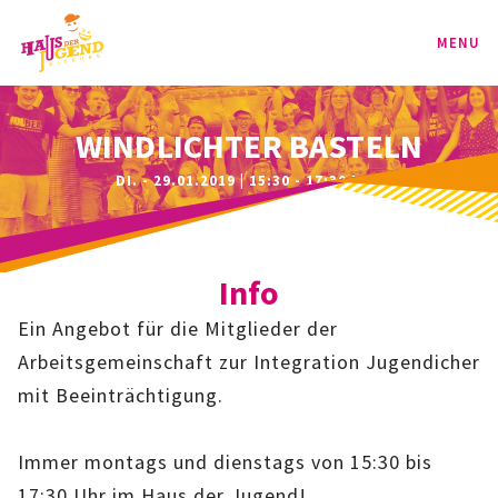
MENU
PROGRAMM
WINDLICHTER BASTELN
DI. - 29.01.2019 | 15:30 - 17:30 UHR
KINDER
TEENIE
Info
JUGEND
Ein Angebot für die Mitglieder der
BAG
Arbeitsgemeinschaft zur Integration Jugendicher
mit Beeinträchtigung.
SPORT-BAG
Immer montags und dienstags von 15:30 bis
BAG-CLASSIC
17:30 Uhr im Haus der Jugend!