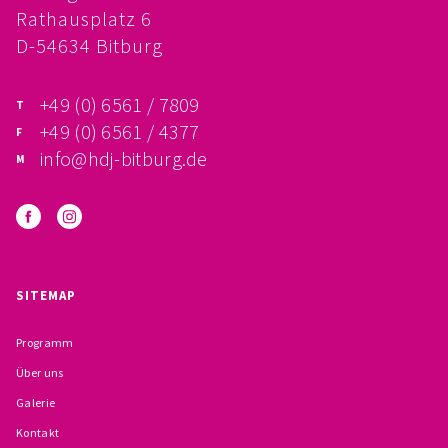
Rathausplatz 6
FÖRDERVEREIN
D-54634 Bitburg
PRAKTIKUM, FSJ
+49 (0) 6561 / 7809
KONZEPTION
+49 (0) 6561 / 4377
info@hdj-bitburg.de
GALERIE
PRÄVENTION
INSTITUTIONELLES SCHUTZKONZEPT
SITEMAP
VERHALTENSKODEX FÜR HAUPTAMTLICHE
Programm
VERPFLICHTUNGSERKLÄRUNG UND
Über uns
Galerie
SELBSTAUSKUNFT
Kontakt