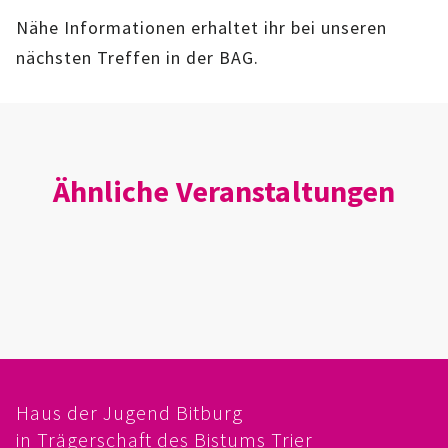
IMAG
Nähe Informationen erhaltet ihr bei unseren
nächsten Treffen in der BAG.
ROLLENSPIEL-AG
GANZTAGSSCHULE
KURSE
Ähnliche Veranstaltungen
EHRENAMTLICHENARBEIT
FERIENANGEBOTE
ÜBER UNS
EINRICHTUNG
Haus der Jugend Bitburg
TEAM
in Trägerschaft des Bistums Trier