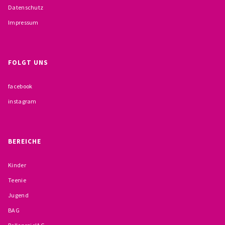
Datenschutz
BESCHWERDEMÖGLICHKEITEN
Impressum
PRÄVENTION IM BISTUM TRIER
KONTAKT
FOLGT UNS
facebook
instagram
BEREICHE
Kinder
Teenie
Jugend
BAG