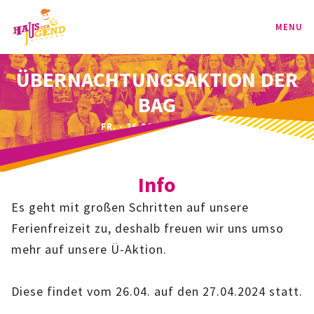
MENU
ÜBERNACHTUNGSAKTION DER
PROGRAMM
BAG
KINDER
FR. - 26.04.2024 | - UHR
TEENIE
Info
JUGEND
Es geht mit großen Schritten auf unsere
BAG
Ferienfreizeit zu, deshalb freuen wir uns umso
mehr auf unsere Ü-Aktion.
SPORT-BAG
Diese findet vom 26.04. auf den 27.04.2024 statt.
BAG-CLASSIC