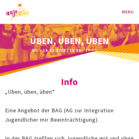
MENU
PROGRAMM
ÜBEN, ÜBEN, ÜBEN
DI. - 14.02.2023 | 15:30 - 17:30 UHR
KINDER
TEENIE
Info
JUGEND
„Üben, üben, üben“
BAG
Eine Angebot der BAG (AG zur Integration
SPORT-BAG
Jugendlicher mir Beeinträchtigung).
BAG-CLASSIC
In der BAG treffen sich Jugendliche mit und ohne