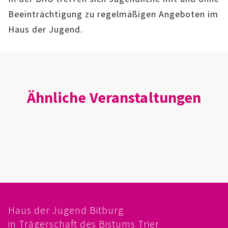
IMAG
Beeinträchtigung zu regelmäßigen Angeboten im
Haus der Jugend.
ROLLENSPIEL-AG
GANZTAGSSCHULE
KURSE
Ähnliche Veranstaltungen
EHRENAMTLICHENARBEIT
FERIENANGEBOTE
ÜBER UNS
EINRICHTUNG
Haus der Jugend Bitburg
TEAM
in Trägerschaft des Bistums Trier