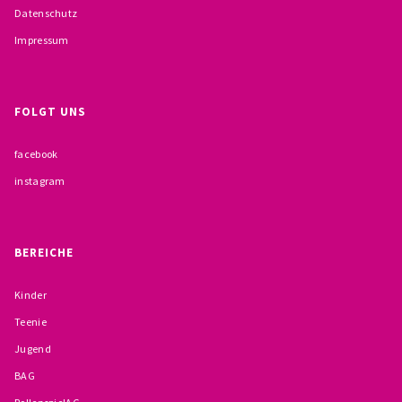
Datenschutz
BESCHWERDEMÖGLICHKEITEN
Impressum
PRÄVENTION IM BISTUM TRIER
KONTAKT
FOLGT UNS
facebook
instagram
BEREICHE
Kinder
Teenie
Jugend
BAG