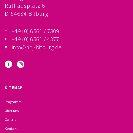
Rathausplatz 6
FÖRDERVEREIN
D-54634 Bitburg
PRAKTIKUM, FSJ
+49 (0) 6561 / 7809
KONZEPTION
+49 (0) 6561 / 4377
info@hdj-bitburg.de
GALERIE
PRÄVENTION
INSTITUTIONELLES SCHUTZKONZEPT
SITEMAP
VERHALTENSKODEX FÜR HAUPTAMTLICHE
Programm
VERPFLICHTUNGSERKLÄRUNG UND
Über uns
Galerie
SELBSTAUSKUNFT
Kontakt