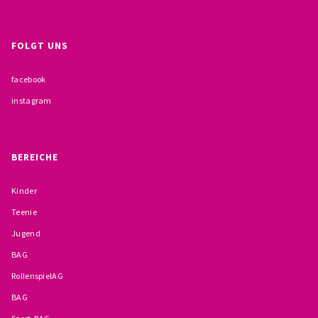
BESCHWERDEMÖGLICHKEITEN
FOLGT UNS
PRÄVENTION IM BISTUM TRIER
facebook
KONTAKT
instagram
BEREICHE
Kinder
Teenie
Jugend
BAG
RollenspielAG
BAG