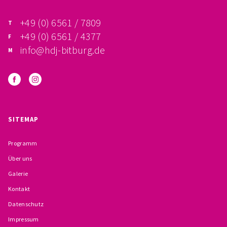
FÖRDERVEREIN
+49 (0) 6561 / 7809
+49 (0) 6561 / 4377
PRAKTIKUM, FSJ
info@hdj-bitburg.de
KONZEPTION
GALERIE
PRÄVENTION
SITEMAP
INSTITUTIONELLES SCHUTZKONZEPT
Programm
Über uns
VERHALTENSKODEX FÜR HAUPTAMTLICHE
Galerie
VERPFLICHTUNGSERKLÄRUNG UND
Kontakt
Datenschutz
SELBSTAUSKUNFT
Impressum