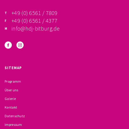
FÖRDERVEREIN
+49 (0) 6561 / 7809
+49 (0) 6561 / 4377
PRAKTIKUM, FSJ
info@hdj-bitburg.de
KONZEPTION
GALERIE
PRÄVENTION
SITEMAP
INSTITUTIONELLES SCHUTZKONZEPT
Programm
Über uns
VERHALTENSKODEX FÜR HAUPTAMTLICHE
Galerie
VERPFLICHTUNGSERKLÄRUNG UND
Kontakt
Datenschutz
SELBSTAUSKUNFT
Impressum