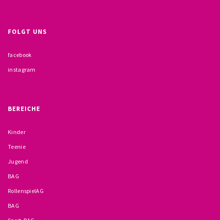
BESCHWERDEMÖGLICHKEITEN
FOLGT UNS
PRÄVENTION IM BISTUM TRIER
facebook
KONTAKT
instagram
BEREICHE
Kinder
Teenie
Jugend
BAG
RollenspielAG
BAG