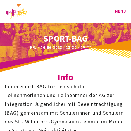
MENU
PROGRAMM
SPORT-BAG
FR. - 16.06.2023 | 13:30 - 15:30 UHR
KINDER
TEENIE
Info
JUGEND
In der Sport-BAG treffen sich die
BAG
Teilnehmerinnen und Teilnehmner der AG zur
Integration Jugendlicher mit Beeeinträchtigung
SPORT-BAG
(BAG) gemeinsam mit Schülerinnen und Schülern
des St.- Willibrord-Gymnasiums einmal im Monat
BAG-CLASSIC
zu Sport- und Spielaktivitäten.