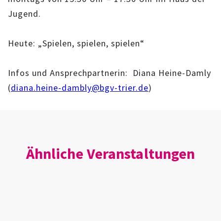
IMAG
Jugend.
ROLLENSPIEL-AG
Heute: „Spielen, spielen, spielen“
GANZTAGSSCHULE
Infos und Ansprechpartnerin: Diana Heine-Damly
KURSE
(
diana.heine-dambly@bgv-trier.de
)
EHRENAMTLICHENARBEIT
FERIENANGEBOTE
Ähnliche Veranstaltungen
ÜBER UNS
EINRICHTUNG
TEAM