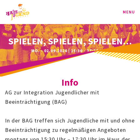
MENU
PROGRAMM
SPIELEN, SPIELEN, SPIELEN…
MO. - 02.09.2024 | 15:30 - 17:30 UHR
KINDER
TEENIE
Info
JUGEND
AG zur Integration Jugendlicher mit
BAG
Beeinträchtigung (BAG)
SPORT-BAG
In der BAG treffen sich Jugendliche mit und ohne
Beeinträchtigung zu regelmäßigen Angeboten
BAG-CLASSIC
montags von 15:30 Uhr – 17:30 Uhr im Haus der