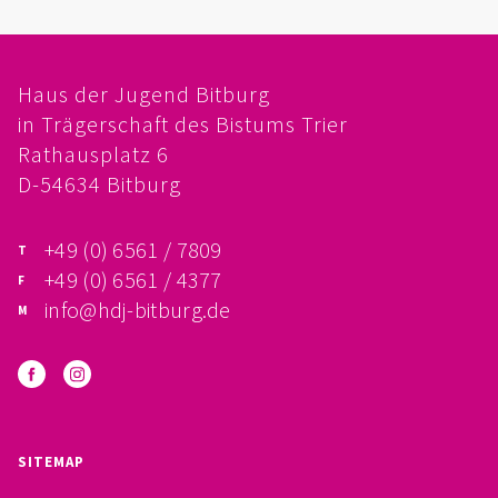
FÖRDERVEREIN
PRAKTIKUM, FSJ
Haus der Jugend Bitburg
in Trägerschaft des Bistums Trier
KONZEPTION
Rathausplatz 6
D-54634 Bitburg
GALERIE
+49 (0) 6561 / 7809
PRÄVENTION
+49 (0) 6561 / 4377
INSTITUTIONELLES SCHUTZKONZEPT
info@hdj-bitburg.de
VERHALTENSKODEX FÜR HAUPTAMTLICHE
VERPFLICHTUNGSERKLÄRUNG UND
SITEMAP
SELBSTAUSKUNFT