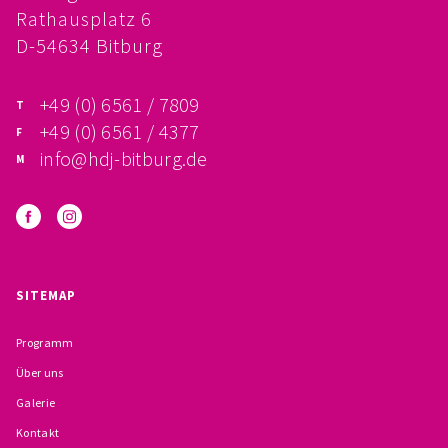
Rathausplatz 6
FÖRDERVEREIN
D-54634 Bitburg
PRAKTIKUM, FSJ
+49 (0) 6561 / 7809
KONZEPTION
+49 (0) 6561 / 4377
info@hdj-bitburg.de
GALERIE
PRÄVENTION
INSTITUTIONELLES SCHUTZKONZEPT
SITEMAP
VERHALTENSKODEX FÜR HAUPTAMTLICHE
Programm
VERPFLICHTUNGSERKLÄRUNG UND
Über uns
Galerie
SELBSTAUSKUNFT
Kontakt