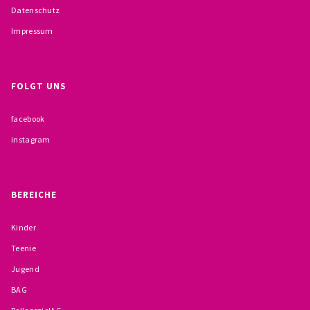
Datenschutz
BESCHWERDEMÖGLICHKEITEN
Impressum
PRÄVENTION IM BISTUM TRIER
KONTAKT
FOLGT UNS
facebook
instagram
BEREICHE
Kinder
Teenie
Jugend
BAG