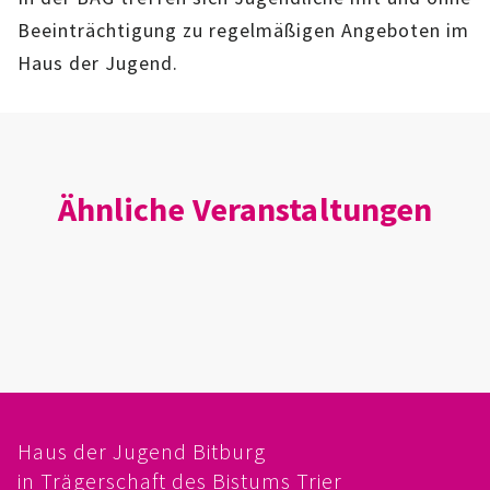
IMAG
Beeinträchtigung zu regelmäßigen Angeboten im
Haus der Jugend.
ROLLENSPIEL-AG
GANZTAGSSCHULE
KURSE
Ähnliche Veranstaltungen
EHRENAMTLICHENARBEIT
FERIENANGEBOTE
ÜBER UNS
EINRICHTUNG
Haus der Jugend Bitburg
TEAM
in Trägerschaft des Bistums Trier