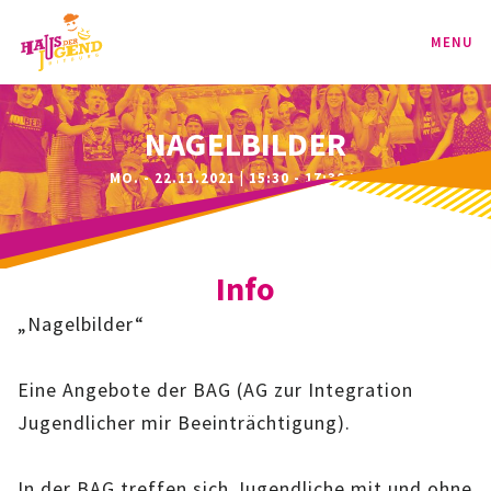
MENU
PROGRAMM
NAGELBILDER
MO. - 22.11.2021 | 15:30 - 17:30 UHR
KINDER
TEENIE
Info
JUGEND
„Nagelbilder“
BAG
Eine Angebote der BAG (AG zur Integration
SPORT-BAG
Jugendlicher mir Beeinträchtigung).
BAG-CLASSIC
In der BAG treffen sich Jugendliche mit und ohne