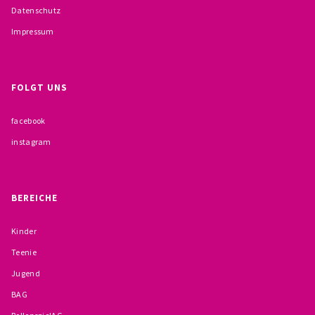
Datenschutz
BESCHWERDEMÖGLICHKEITEN
Impressum
PRÄVENTION IM BISTUM TRIER
KONTAKT
FOLGT UNS
facebook
instagram
BEREICHE
Kinder
Teenie
Jugend
BAG