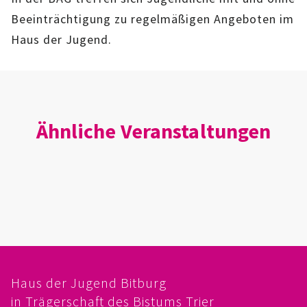
IMAG
Beeinträchtigung zu regelmäßigen Angeboten im
Haus der Jugend.
ROLLENSPIEL-AG
GANZTAGSSCHULE
KURSE
Ähnliche Veranstaltungen
EHRENAMTLICHENARBEIT
FERIENANGEBOTE
ÜBER UNS
EINRICHTUNG
Haus der Jugend Bitburg
TEAM
in Trägerschaft des Bistums Trier