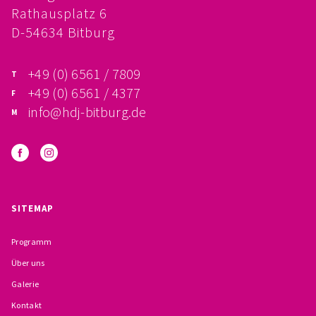
Rathausplatz 6
FÖRDERVEREIN
D-54634 Bitburg
PRAKTIKUM, FSJ
+49 (0) 6561 / 7809
KONZEPTION
+49 (0) 6561 / 4377
info@hdj-bitburg.de
GALERIE
PRÄVENTION
INSTITUTIONELLES SCHUTZKONZEPT
SITEMAP
VERHALTENSKODEX FÜR HAUPTAMTLICHE
Programm
VERPFLICHTUNGSERKLÄRUNG UND
Über uns
Galerie
SELBSTAUSKUNFT
Kontakt