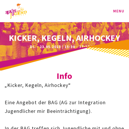
MENU
PROGRAMM
KICKER, KEGELN, AIRHOCKEY
DI. - 23.05.2023 | 15:30 - 17:30 UHR
KINDER
TEENIE
Info
JUGEND
„Kicker, Kegeln, Airhockey“
BAG
Eine Angebot der BAG (AG zur Integration
SPORT-BAG
Jugendlicher mir Beeinträchtigung).
BAG-CLASSIC
In der BAG treffen sich Jugendliche mit und ohne