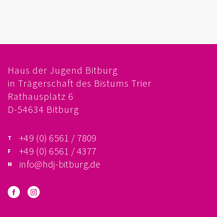
FÖRDERVEREIN
PRAKTIKUM, FSJ
KONZEPTION
Haus der Jugend Bitburg
in Trägerschaft des Bistums Trier
GALERIE
Rathausplatz 6
PRÄVENTION
D-54634 Bitburg
INSTITUTIONELLES SCHUTZKONZEPT
+49 (0) 6561 / 7809
+49 (0) 6561 / 4377
VERHALTENSKODEX FÜR HAUPTAMTLICHE
info@hdj-bitburg.de
VERPFLICHTUNGSERKLÄRUNG UND
SELBSTAUSKUNFT