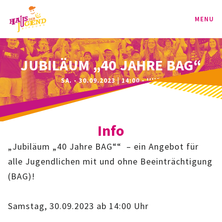
MENU
PROGRAMM
JUBILÄUM „40 JAHRE BAG“
SA. - 30.09.2023 | 14:00 - UHR
KINDER
TEENIE
Info
JUGEND
„Jubiläum „40 Jahre BAG““ – ein Angebot für
BAG
alle Jugendlichen mit und ohne Beeinträchtigung
(BAG)!
SPORT-BAG
Samstag, 30.09.2023 ab 14:00 Uhr
BAG-CLASSIC