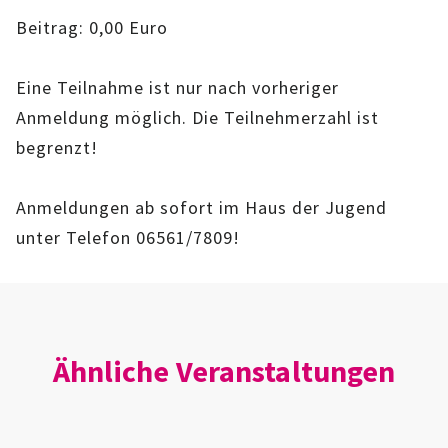
IMAG
Beitrag: 0,00 Euro
ROLLENSPIEL-AG
Eine Teilnahme ist nur nach vorheriger
Anmeldung möglich. Die Teilnehmerzahl ist
GANZTAGSSCHULE
begrenzt!
KURSE
Anmeldungen ab sofort im Haus der Jugend
EHRENAMTLICHENARBEIT
unter Telefon 06561/7809!
FERIENANGEBOTE
ÜBER UNS
Ähnliche Veranstaltungen
EINRICHTUNG
TEAM