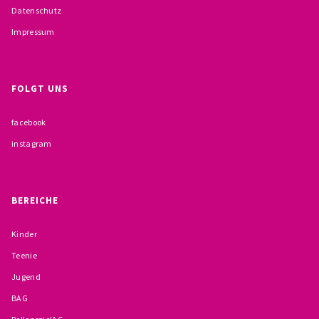
Datenschutz
BESCHWERDEMÖGLICHKEITEN
Impressum
PRÄVENTION IM BISTUM TRIER
KONTAKT
FOLGT UNS
facebook
instagram
BEREICHE
Kinder
Teenie
Jugend
BAG