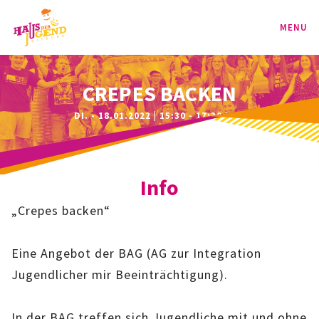
MENU
PROGRAMM
CREPES BACKEN
DI. - 18.01.2022 | 15:30 - 17:30 UHR
KINDER
TEENIE
Info
JUGEND
„Crepes backen“
BAG
Eine Angebot der BAG (AG zur Integration
SPORT-BAG
Jugendlicher mir Beeinträchtigung).
BAG-CLASSIC
In der BAG treffen sich Jugendliche mit und ohne