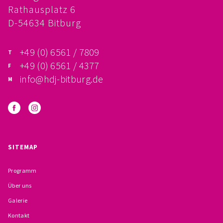
Rathausplatz 6
FÖRDERVEREIN
D-54634 Bitburg
PRAKTIKUM, FSJ
+49 (0) 6561 / 7809
KONZEPTION
+49 (0) 6561 / 4377
info@hdj-bitburg.de
GALERIE
PRÄVENTION
INSTITUTIONELLES SCHUTZKONZEPT
SITEMAP
VERHALTENSKODEX FÜR HAUPTAMTLICHE
Programm
VERPFLICHTUNGSERKLÄRUNG UND
Über uns
Galerie
SELBSTAUSKUNFT
Kontakt