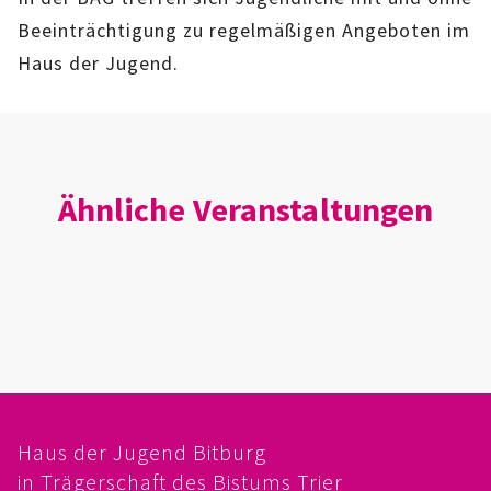
IMAG
Beeinträchtigung zu regelmäßigen Angeboten im
Haus der Jugend.
ROLLENSPIEL-AG
GANZTAGSSCHULE
KURSE
Ähnliche Veranstaltungen
EHRENAMTLICHENARBEIT
FERIENANGEBOTE
ÜBER UNS
EINRICHTUNG
Haus der Jugend Bitburg
TEAM
in Trägerschaft des Bistums Trier