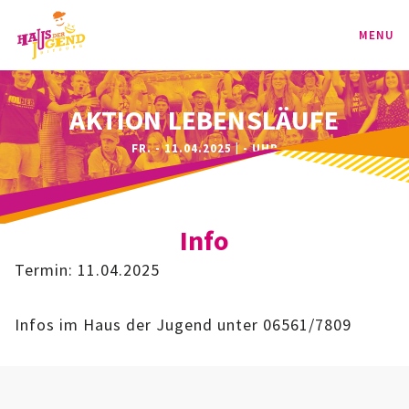
MENU
PROGRAMM
AKTION LEBENSLÄUFE
FR. - 11.04.2025 | - UHR
KINDER
TEENIE
Info
JUGEND
Termin: 11.04.2025
BAG
Infos im Haus der Jugend unter 06561/7809
SPORT-BAG
BAG-CLASSIC