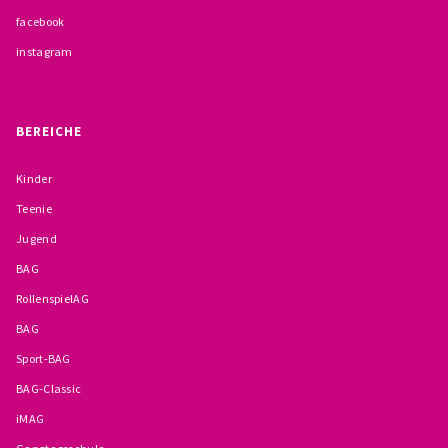
facebook
BESCHWERDEMÖGLICHKEITEN
instagram
PRÄVENTION IM BISTUM TRIER
KONTAKT
BEREICHE
Kinder
Teenie
Jugend
BAG
RollenspielAG
BAG
Sport-BAG
BAG-Classic
iMAG