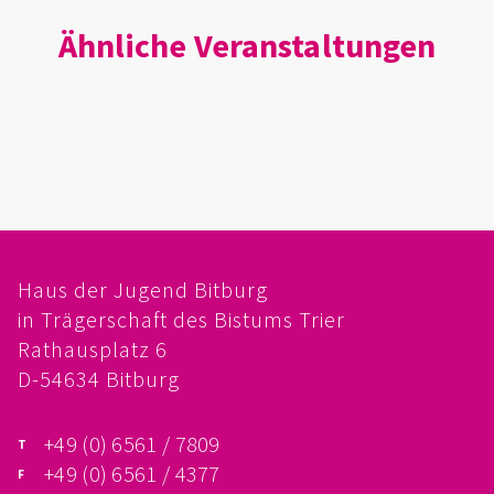
IMAG
Ähnliche Veranstaltungen
ROLLENSPIEL-AG
GANZTAGSSCHULE
KURSE
EHRENAMTLICHENARBEIT
Haus der Jugend Bitburg
FERIENANGEBOTE
in Trägerschaft des Bistums Trier
Rathausplatz 6
ÜBER UNS
D-54634 Bitburg
EINRICHTUNG
+49 (0) 6561 / 7809
TEAM
+49 (0) 6561 / 4377