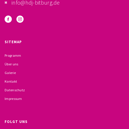
info@hdj-bitburg.de
FÖRDERVEREIN
PRAKTIKUM, FSJ
KONZEPTION
SITEMAP
GALERIE
Programm
PRÄVENTION
Über uns
Galerie
INSTITUTIONELLES SCHUTZKONZEPT
Kontakt
Datenschutz
VERHALTENSKODEX FÜR HAUPTAMTLICHE
Impressum
VERPFLICHTUNGSERKLÄRUNG UND
SELBSTAUSKUNFT
FOLGT UNS